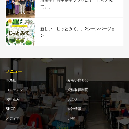
港南子ども中高生プラザにて「じっとみ
て。」
新しい「じっとみて。」2シーンバージョ
ン
メニュー
HOME
みらい育とは
コンテンツ
資格取得制度
お申込み
BLOG
SHOP
会社情報
メディア
LINK