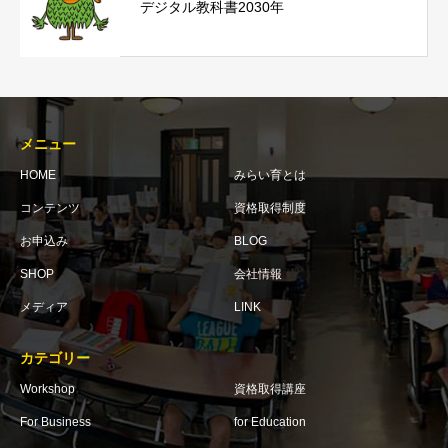
デジタル教科書2030年
メニュー
HOME
みらい育とは
コンテンツ
資格取得制度
お申込み
BLOG
SHOP
会社情報
メディア
LINK
カテゴリー
Workshop
資格取得講座
For Business
for Education