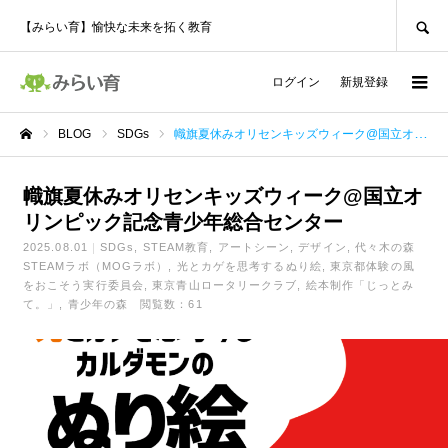
SEARCH
【みらい育】愉快な未来を拓く教育
ログイン
新規登録
BLOG
SDGs
幟旗夏休みオリセンキッズウィーク@国立オリンピック記念青少年総合センター
ホーム
幟旗夏休みオリセンキッズウィーク@国立オ
リンピック記念青少年総合センター
2025.08.01
SDGs
STEAM教育
アートシーン
デザイン
代々木の森
STEAMラボ（MOGラボ）
光とカゲを思考するぬり絵
東京都体験の風
をおこそう実行委員会
東京青山ロータリークラブ
絵本制作「じっとみ
て。」
青少年の森
閲覧数：61