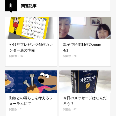
関連記事
やけ注プレゼンツ創作カレ
親子で絵本制作＠zoom
ンダー展の準備
4/1
閲覧数：56
閲覧数：70
動物との暮らしを考えるフ
今日のメッセージはなんだ
ォーラムにて
ろう？
閲覧数：51
閲覧数：47