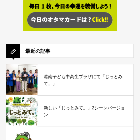
最近の記事
港南子ども中高生プラザにて「じっとみ
て。」
新しい「じっとみて。」2シーンバージョ
ン