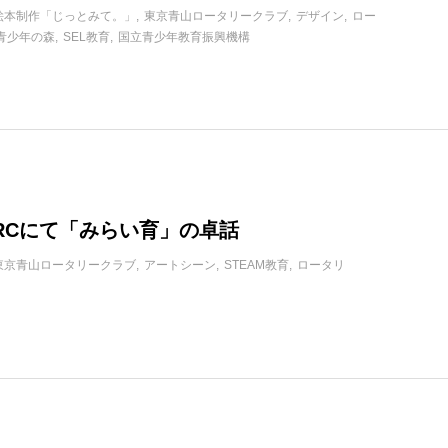
絵本制作「じっとみて。」
東京青山ロータリークラブ
デザイン
ロー
青少年の森
SEL教育
国立青少年教育振興機構
RCにて「みらい育」の卓話
東京青山ロータリークラブ
アートシーン
STEAM教育
ロータリ