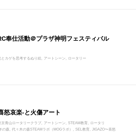
RC奉仕活動＠プラザ神明フェスティバル
光とカゲを思考するぬり絵
アートシーン
ロータリー
O-喜怒哀楽-と火傷アート
東京青山ロータリークラブ
アートシーン
STEAM教育
ロータリ
年の森
代々木の森STEAMラボ（MOGラボ）
SEL教育
JIGAZO〜喜怒