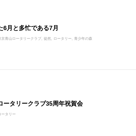
た6月と多忙である7月
東京青山ロータリークラブ
徒然
ロータリー
青少年の森
ロータリークラブ35周年祝賀会
ロータリー