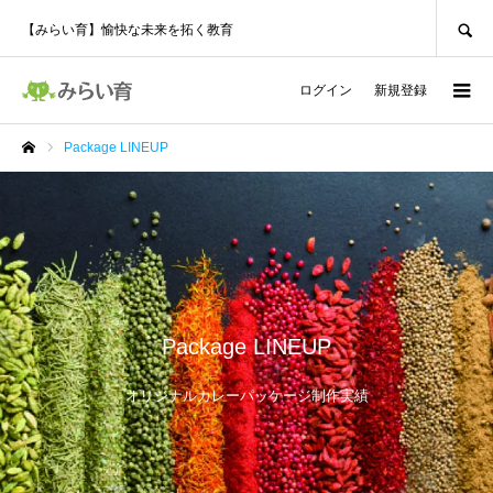
SEARCH
【みらい育】愉快な未来を拓く教育
ログイン
新規登録
Package LINEUP
ホーム
Package LINEUP
オリジナルカレーパッケージ制作実績