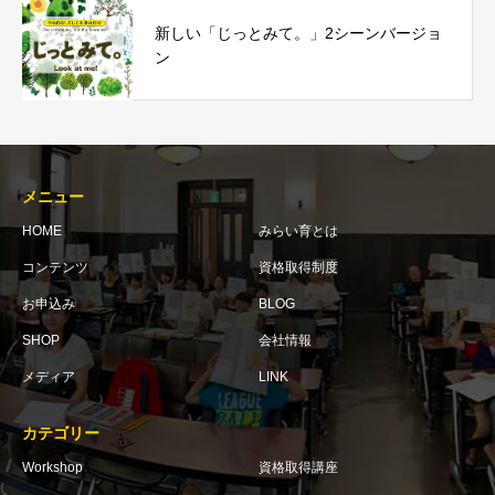
新しい「じっとみて。」2シーンバージョ
ン
メニュー
HOME
みらい育とは
コンテンツ
資格取得制度
お申込み
BLOG
SHOP
会社情報
メディア
LINK
カテゴリー
Workshop
資格取得講座