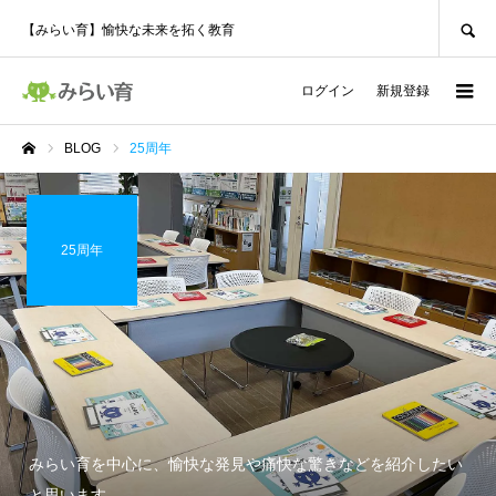
SEARCH
【みらい育】愉快な未来を拓く教育
ログイン
新規登録
BLOG
25周年
ホーム
25周年
みらい育を中心に、愉快な発見や痛快な驚きなどを紹介したい
と思います。