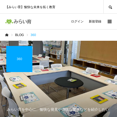
SEARCH
【みらい育】愉快な未来を拓く教育
ログイン
新規登録
BLOG
360
ホーム
360
みらい育を中心に、愉快な発見や痛快な驚きなどを紹介したい
と思います。