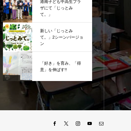
港南子ども中高生プラ
ザにて「じっとみ
て。」
新しい「じっとみ
て。」2シーンバージョ
ン
「好き」を育み、「得
意」を伸ばす!!