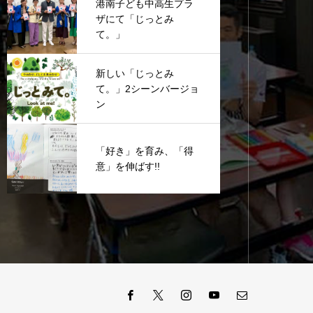
港南子ども中高生プラ
ザにて「じっとみ
て。」
新しい「じっとみ
て。」2シーンバージョ
ン
「好き」を育み、「得
意」を伸ばす!!