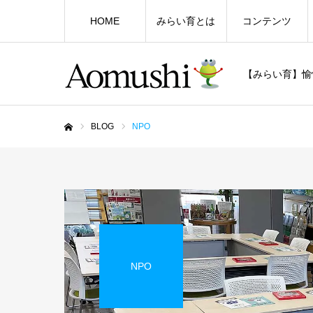
HOME
みらい育とは
コンテンツ
【みらい育】愉
BLOG
NPO
ホーム
NPO