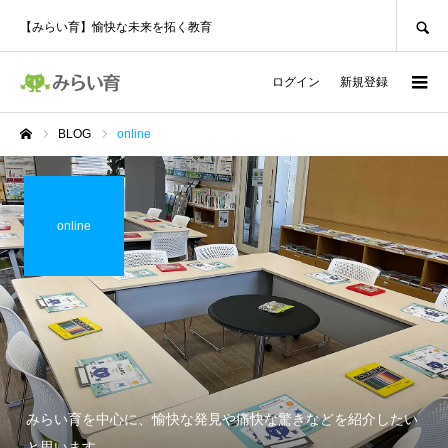
SEARCH
【みらい育】愉快な未来を拓く教育
ログイン
新規登録
BLOG
online
ホーム
online
みらい育を中心に、愉快な発見や痛快な驚きなどを紹介したい
と思います。