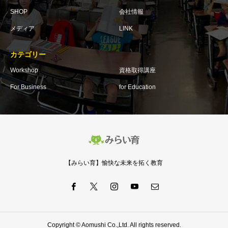
SHOP
会社情報
メディア
LINK
カテゴリー
Workshop
資格取得講座
For Business
for Education
【みらい育】愉快な未来を拓く教育
Copyright © Aomushi Co.,Ltd. All rights reserved.