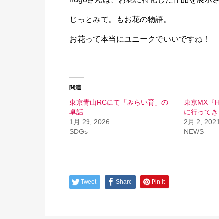
じっとみて。もお花の物語。
お花って本当にユニークでいいですね！
関連
東京青山RCにて「みらい育」の
東京MX『H
卓話
に行ってき
1月 29, 2026
2月 2, 202
SDGs
NEWS
Tweet
Share
Pin it