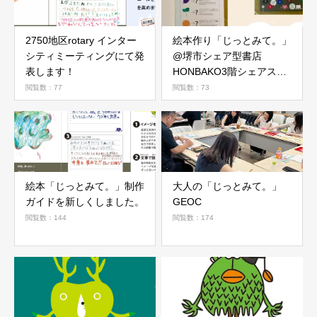
2750地区rotary インター
絵本作り「じっとみて。」
シティミーティングにて発
@堺市シェア型書店
表します！
HONBAKO3階シェアスペ
ース
閲覧数：77
閲覧数：73
絵本「じっとみて。」制作
大人の「じっとみて。」
ガイドを新しくしました。
GEOC
閲覧数：144
閲覧数：174