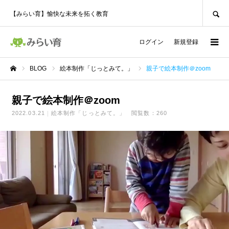
SEARCH
【みらい育】愉快な未来を拓く教育
ログイン
新規登録
BLOG
絵本制作「じっとみて。」
親子で絵本制作＠zoom
ホーム
親子で絵本制作＠zoom
2022.03.21
絵本制作「じっとみて。」
閲覧数：260