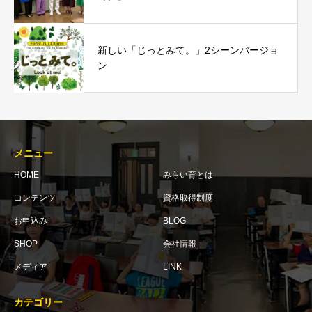
新しい「じっとみて。」2シーンバージョ
ン
メニュー
HOME
みらい育とは
コンテンツ
資格取得制度
お申込み
BLOG
SHOP
会社情報
メディア
LINK
カテゴリー