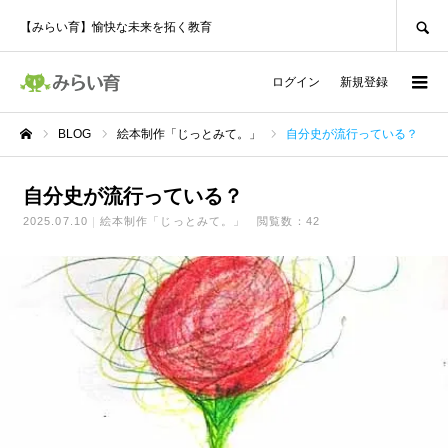
SEARCH
【みらい育】愉快な未来を拓く教育
ログイン
新規登録
BLOG
絵本制作「じっとみて。」
自分史が流行っている？
ホーム
自分史が流行っている？
2025.07.10
絵本制作「じっとみて。」
閲覧数：42