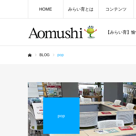
HOME
みらい育とは
コンテンツ
【みらい育】愉
BLOG
pop
ホーム
pop