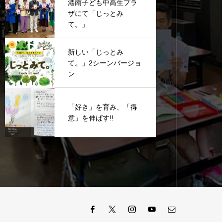
港南子ども中高生プラ
ザにて「じっとみ
て。」
新しい「じっとみ
て。」2シーンバージョ
ン
「好き」を育み、「得
意」を伸ばす!!