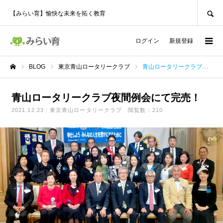
SEARCH
【みらい育】愉快な未来を拓く教育
ログイン
新規登録
BLOG
東京青山ロータリークラブ
青山ロータリークラブ夜間例会にて完売！
ホーム
青山ロータリークラブ夜間例会にて完売！
2021.12.23
東京青山ロータリークラブ
閲覧数：210