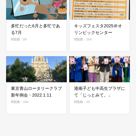
多忙だった6月と多忙であ
キッズフェスタ2025＠オ
る7月
リンピックセンター
閲覧数：29
閲覧数：104
東京青山ロータリークラブ
港南子ども中高生プラザに
新年例会・2022.1.11
て「じっとみて。」
閲覧数：164
閲覧数：15