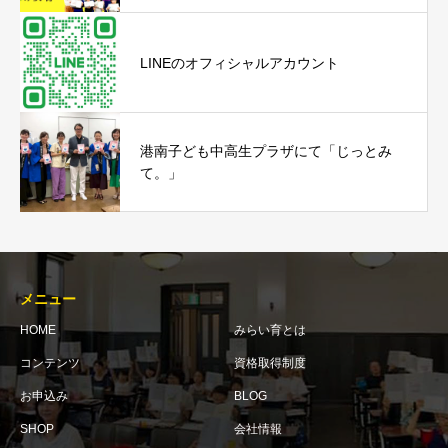
LINEのオフィシャルアカウント
港南子ども中高生プラザにて「じっとみ
て。」
メニュー
HOME
みらい育とは
コンテンツ
資格取得制度
お申込み
BLOG
SHOP
会社情報