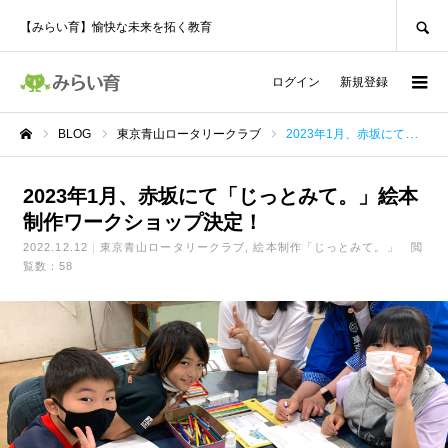
SEARCH
【みらい育】愉快な未来を拓く教育
ログイン
新規登録
BLOG
東京青山ロータリークラブ
2023年1月、赤坂にて「じっとみて。」絵本制作ワークショップ決定！
ホーム
2023年1月、赤坂にて「じっとみて。」絵本
制作ワークショップ決定！
2022.12.12
東京青山ロータリークラブ
絵本制作「じっとみて。」
閲
覧数：58