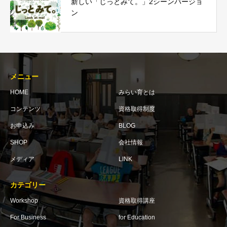
新しい「じっとみて。」2シーンバージョ
ン
メニュー
HOME
みらい育とは
コンテンツ
資格取得制度
お申込み
BLOG
SHOP
会社情報
メディア
LINK
カテゴリー
Workshop
資格取得講座
For Business
for Education