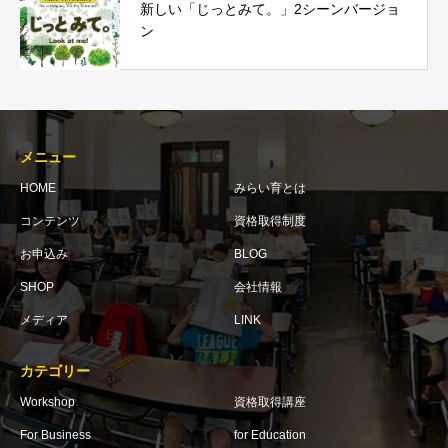
新しい「じっとみて。」2シーンバージョ
ン
メニュー
HOME
みらい育とは
コンテンツ
資格取得制度
お申込み
BLOG
SHOP
会社情報
メディア
LINK
カテゴリー
Workshop
資格取得講座
For Business
for Education