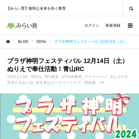
SEARCH
【みらい育】愉快な未来を拓く教育
ログイン
新規登録
BLOG
SDGs
プラザ神明フェスティバル 12月14日（土）ぬりえで奉仕活動！青山RC
ホーム
プラザ神明フェスティバル 12月14日（土）
ぬりえで奉仕活動！青山RC
2024.12.09
SDGs
SEL教育
STEAM教育
アートシーン
光とカゲを
思考するぬり絵
東京青山ロータリークラブ
閲覧数：49