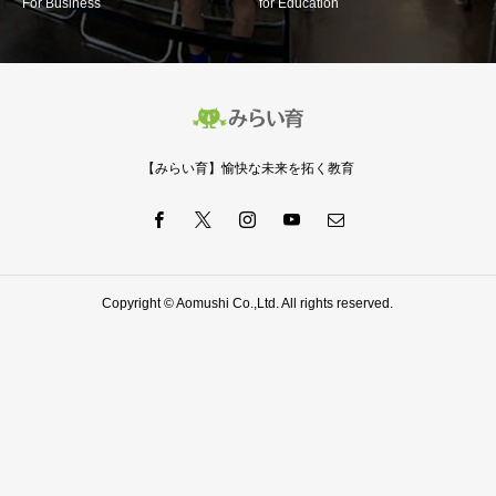
For Business
for Education
【みらい育】愉快な未来を拓く教育
Copyright © Aomushi Co.,Ltd. All rights reserved.