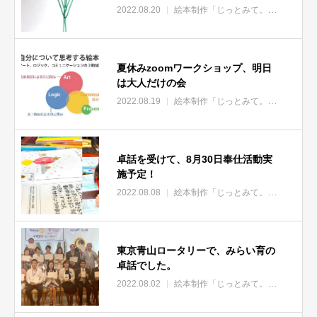
2022.08.20
絵本制作「じっとみて。」
NEWS
夏休みzoomワークショップ、明日
は大人だけの会
2022.08.19
絵本制作「じっとみて。」
NEWS
卓話を受けて、8月30日奉仕活動実
施予定！
2022.08.08
絵本制作「じっとみて。」
ロータリ
東京青山ロータリーで、みらい育の
卓話でした。
2022.08.02
絵本制作「じっとみて。」
東京青山