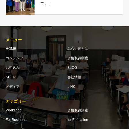
て。」
メニュー
HOME
みらい育とは
コンテンツ
資格取得制度
お申込み
BLOG
SHOP
会社情報
メディア
LINK
カテゴリー
Workshop
資格取得講座
For Business
for Education