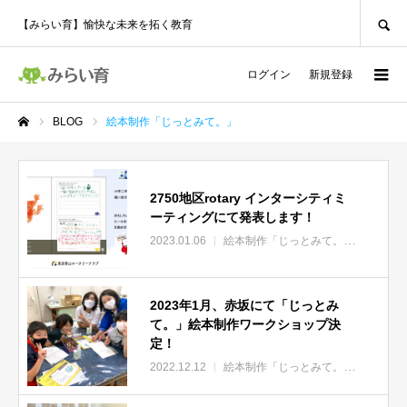
SEARCH
【みらい育】愉快な未来を拓く教育
ログイン
新規登録
BLOG
絵本制作「じっとみて。」
ホーム
2750地区rotary インターシティミ
ーティングにて発表します！
2023.01.06
絵本制作「じっとみて。」
ロータリ
2023年1月、赤坂にて「じっとみ
て。」絵本制作ワークショップ決
定！
2022.12.12
絵本制作「じっとみて。」
東京青山