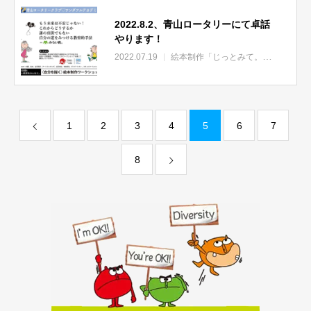
2022.8.2、青山ロータリーにて卓話
やります！
2022.07.19
絵本制作「じっとみて。」
NEWS
1
2
3
4
5
6
7
8